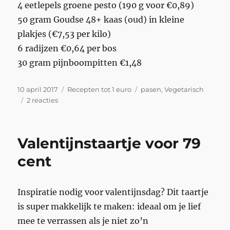
4 eetlepels groene pesto (190 g voor €0,89)
50 gram Goudse 48+ kaas (oud) in kleine
plakjes (€7,53 per kilo)
6 radijzen €0,64 per bos
30 gram pijnboompitten €1,48
Geplaatst
Categorieën
Tags
10 april 2017
Recepten tot 1 euro
pasen
,
Vegetarisch
op
op
2 reacties
Vegetarische
paassnack
voor
Valentijnstaartje voor 79
62
cent
cent
Inspiratie nodig voor valentijnsdag? Dit taartje
is super makkelijk te maken: ideaal om je lief
mee te verrassen als je niet zo’n