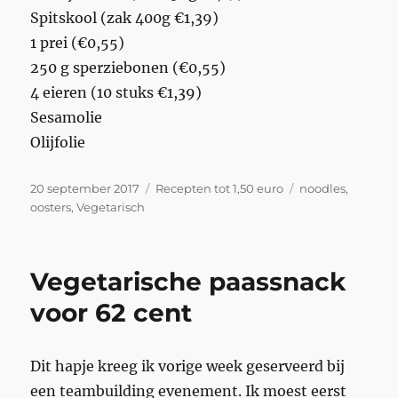
Spitskool (zak 400g €1,39)
1 prei (€0,55)
250 g sperziebonen (€0,55)
4 eieren (10 stuks €1,39)
Sesamolie
Olijfolie
Geplaatst
Categorieën
Tags
20 september 2017
Recepten tot 1,50 euro
noodles
,
op
oosters
,
Vegetarisch
Vegetarische paassnack
voor 62 cent
Dit hapje kreeg ik vorige week geserveerd bij
een teambuilding evenement. Ik moest eerst