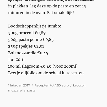
in plakken, leg deze op de pasta en zet 15
minuten in de oven. Eet smakelijk!
Boodschappenlijstje Jumbo:
500g broccoli €0,89
500g pasta penne €0,85
250g spekjes €2,01
Bol mozzarella €0,45
1 ui €0,11
100 ml slagroom €0,49 (voor 200ml)
Beetje olijfolie om de schaal in te vetten
Geplaatst
Categorieën
Tags
1 februari 2017
Recepten tot 1,50 euro
broccoli
,
op
mozzarella
,
pasta