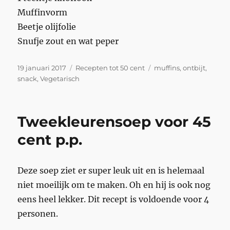
Muffinvorm
Beetje olijfolie
Snufje zout en wat peper
Geplaatst
Categorieën
Tags
19 januari 2017
Recepten tot 50 cent
muffins
,
ontbijt
,
op
snack
,
Vegetarisch
Tweekleurensoep voor 45
cent p.p.
Deze soep ziet er super leuk uit en is helemaal
niet moeilijk om te maken. Oh en hij is ook nog
eens heel lekker. Dit recept is voldoende voor 4
personen.