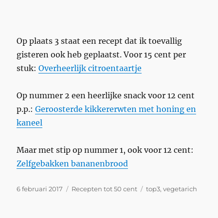
Op plaats 3 staat een recept dat ik toevallig
gisteren ook heb geplaatst. Voor 15 cent per
stuk:
Overheerlijk citroentaartje
Op nummer 2 een heerlijke snack voor 12 cent
p.p.:
Geroosterde kikkererwten met honing en
kaneel
Maar met stip op nummer 1, ook voor 12 cent:
Zelfgebakken bananenbrood
Geplaatst
Categorieën
Tags
6 februari 2017
Recepten tot 50 cent
top3
,
vegetarich
op