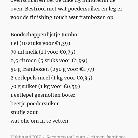
oven. Bestrooi met wat poedersuiker en leg er
voor de finishing touch wat frambozen op.
Boodschappenlijstje Jumbo:
1 ei (10 stuks voor €1,39)
70 ml melk (1 l voor €0,75)
0,5 citroen (5 stuks voor €1,99)
50 g frambozen (250 g voor €1,77)
2 eetlepels meel (1 kg voor €0,35)
70 g suiker (1 kg voor €0,59)
1 eetlepel gesmolten boter
beetje poedersuiker
snufje zout
wat olie om in te vetten
Geplaatst
Categorieën
Tags
12 februari 2017
Recepten tot 1 euro
citroen
,
framboos
,