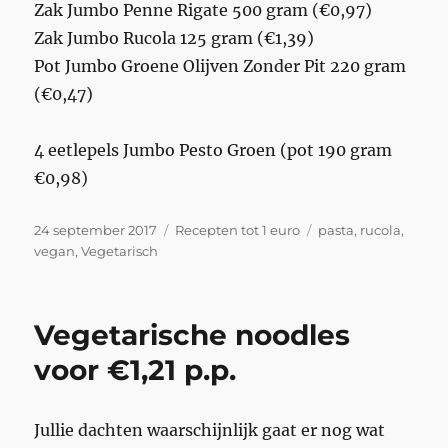
Zak Jumbo Penne Rigate 500 gram (€0,97)
Zak Jumbo Rucola 125 gram (€1,39)
Pot Jumbo Groene Olijven Zonder Pit 220 gram
(€0,47)
4 eetlepels Jumbo Pesto Groen (pot 190 gram
€0,98)
Geplaatst
Categorieën
Tags
24 september 2017
Recepten tot 1 euro
pasta
,
rucola
,
op
vegan
,
Vegetarisch
Vegetarische noodles
voor €1,21 p.p.
Jullie dachten waarschijnlijk gaat er nog wat