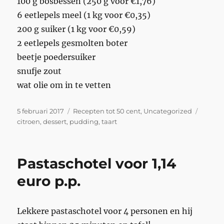
100 g bosbessen (250 g voor €1,76)
6 eetlepels meel (1 kg voor €0,35)
200 g suiker (1 kg voor €0,59)
2 eetlepels gesmolten boter
beetje poedersuiker
snufje zout
wat olie om in te vetten
Geplaatst
Categorieën
Tags
5 februari 2017
Recepten tot 50 cent
,
Uncategorized
op
citroen
,
dessert
,
pudding
,
taart
Pastaschotel voor 1,14
euro p.p.
Lekkere pastaschotel voor 4 personen en hij