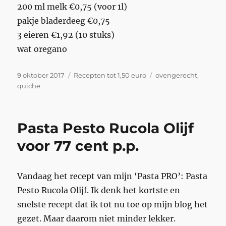
200 ml melk €0,75 (voor 1l)
pakje bladerdeeg €0,75
3 eieren €1,92 (10 stuks)
wat oregano
Geplaatst
Categorieën
Tags
9 oktober 2017
Recepten tot 1,50 euro
ovengerecht
,
op
quiche
Pasta Pesto Rucola Olijf
voor 77 cent p.p.
Vandaag het recept van mijn ‘Pasta PRO’: Pasta
Pesto Rucola Olijf. Ik denk het kortste en
snelste recept dat ik tot nu toe op mijn blog het
gezet. Maar daarom niet minder lekker.