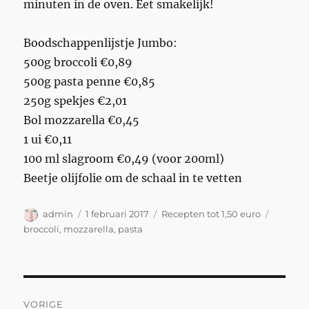
minuten in de oven. Eet smakelijk!
Boodschappenlijstje Jumbo:
500g broccoli €0,89
500g pasta penne €0,85
250g spekjes €2,01
Bol mozzarella €0,45
1 ui €0,11
100 ml slagroom €0,49 (voor 200ml)
Beetje olijfolie om de schaal in te vetten
Auteur
Geplaatst
Categorieën
Tags
admin
1 februari 2017
Recepten tot 1,50 euro
op
broccoli
,
mozzarella
,
pasta
Bericht
VORIGE