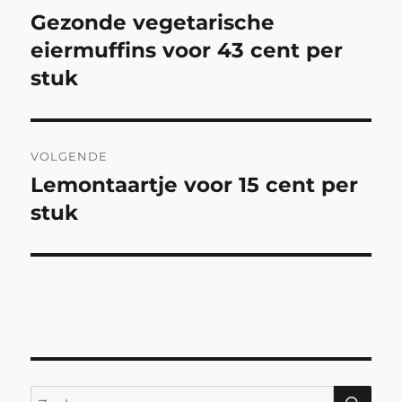
navigatie
Gezonde vegetarische
Vorig
bericht:
eiermuffins voor 43 cent per
stuk
VOLGENDE
Lemontaartje voor 15 cent per
Volgend
bericht:
stuk
ZO
Zoeken