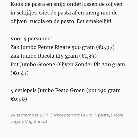
Kook de pasta en snijd ondertussen de olijven
in schijfjes. Giet de pasta af en meng met de
olijven, rucola en de pesto. Eet smakelijk!
Voor 4 personen:
Zak Jumbo Penne Rigate 500 gram (€0,97)
Zak Jumbo Rucola 125 gram (€1,39)
Pot Jumbo Groene Olijven Zonder Pit 220 gram
(€0,47)
4 eetlepels Jumbo Pesto Groen (pot 190 gram
€0,98)
Geplaatst
Categorieën
Tags
24 september 2017
Recepten tot 1 euro
pasta
,
rucola
,
op
vegan
,
Vegetarisch