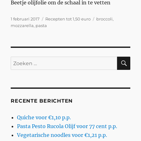
Beetje olijfolie om de schaal in te vetten
Geplaatst
Categorieën
Tags
1 februari 2017
Recepten tot 1,50 euro
broccoli
,
op
mozzarella
,
pasta
ZO
Zoeken
naar:
RECENTE BERICHTEN
Quiche voor €1,10 p.p.
Pasta Pesto Rucola Olijf voor 77 cent p.p.
Vegetarische noodles voor €1,21 p.p.