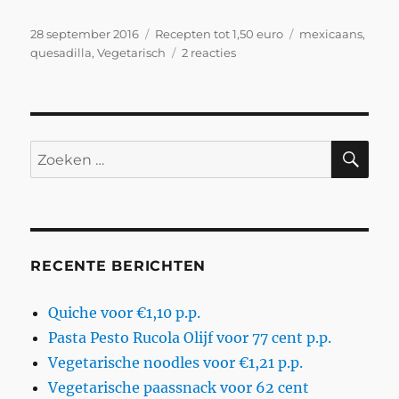
Geplaatst
Categorieën
Tags
28 september 2016
Recepten tot 1,50 euro
mexicaans
,
op
op
quesadilla
,
Vegetarisch
2 reacties
Quesadilla
met
kidneybonen
en
salsa
ZO
Zoeken
voor
naar:
€1,13
p.p.
RECENTE BERICHTEN
Quiche voor €1,10 p.p.
Pasta Pesto Rucola Olijf voor 77 cent p.p.
Vegetarische noodles voor €1,21 p.p.
Vegetarische paassnack voor 62 cent