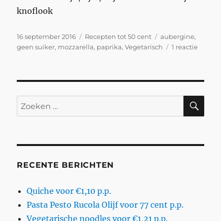
knoflook
Geplaatst
Categorieën
Tags
16 september 2016
Recepten tot 50 cent
aubergine
,
op
op
geen suiker
,
mozzarella
,
paprika
,
Vegetarisch
1 reactie
Gevuld
paprika
voor
42
cent
ZO
Zoeken
p.p.
naar:
RECENTE BERICHTEN
Quiche voor €1,10 p.p.
Pasta Pesto Rucola Olijf voor 77 cent p.p.
Vegetarische noodles voor €1,21 p.p.