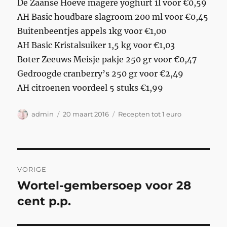
De Zaanse Hoeve magere yoghurt 1l voor €0,59
AH Basic houdbare slagroom 200 ml voor €0,45
Buitenbeentjes appels 1kg voor €1,00
AH Basic Kristalsuiker 1,5 kg voor €1,03
Boter Zeeuws Meisje pakje 250 gr voor €0,47
Gedroogde cranberry’s 250 gr voor €2,49
AH citroenen voordeel 5 stuks €1,99
Auteur
Geplaatst
Categorieën
admin
20 maart 2016
Recepten tot 1 euro
op
Bericht
VORIGE
navigatie
Wortel-gembersoep voor 28
Vorig
bericht:
cent p.p.