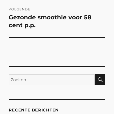
VOLGENDE
Gezonde smoothie voor 58
Volgend
bericht:
cent p.p.
ZO
Zoeken
naar:
RECENTE BERICHTEN